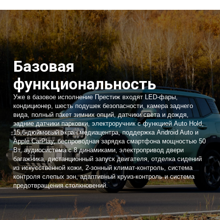
Базовая
функциональность
Уже в базовое исполнение Престиж входят LED-фары,
кондиционер, шесть подушек безопасности, камера заднего
вида, полный пакет зимних опций, датчики света и дождя,
задние датчики парковки, электроручник с функцией Auto Hold,
15,6-дюймовый экран медиацентра, поддержка Android Auto и
Apple CarPlay, беспроводная зарядка смартфона мощностью 50
Вт, аудиосистема с 8 динамиками, электропривод двери
багажника, дистанционный запуск двигателя, отделка сидений
из искусственной кожи, 2-зонный климат-контроль, система
контроля слепых зон, адаптивный круиз-контроль и система
предотвращения столкновений.