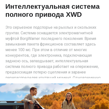
Интеллектуальная система
полного привода XWD
Это серьезное подспорье на рыхлых и скользких
грунтах. Система оснащается электромагнитной
муфтой BorgWarner последнего поколения. Время
замыкания пакета фрикционов составляет здесь
менее 100 мс. При этом в отличие от многих
конкурентов, где электроника, подключающая
заднюю ось, запаздывает, интеллектуальная
система полного привода работает на опережение,
предвосхищая потерю сцепления и заранее
перераспределяя крутящий момент. Одновременно
система имитирует межколесные блокировки с
помощью подтормаживания буксующих колес.
Можно переключать семь режимов вождения:
«Стандарт», «Спорт», «Эко», «Снег», «Песок», «Грязь»,
«Камни». В топовом исполнении есть