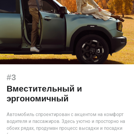
автоматический режим движения «Х», когда
электроника самостоятельно подстраивает
настройки под дорожные условия, а также
электронная блокировка заднего дифференциала,
увеличивающая проходимость.
#3
Вместительный и
эргономичный
Автомобиль спроектирован с акцентом на комфорт
водителя и пассажиров. Здесь уютно и просторно на
обоих рядах, продуман процесс высадки и посадки