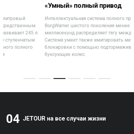
«Умный» полный привод
Интеллектуальная система полного привода XWD от
BorgWarner шестого поколения менее чем за 100
миллисекунд распределяет тягу между осями.
Система умеет также имитировать межколесные
блокировки с помощью подтормаживания
буксующих колес.
04 
JETOUR на все случаи жизни